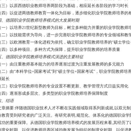
（三）以原西德职业教师培养两阶段为基础，相应延长各阶段的学习时长
（四）以促进两德教师教育一体化为目标，逐步细化职业学院教师培养的
四、德国职业学院教师培养模式的大发展时期
（一）以培养21世纪新型教师为目标，树立多种能力并重的职业学院教师
（二）以技能需求为导向，进一步完善职业学院教师培养的专业领域和教
（三）以欧洲教育一体化进程为依托，确立职业学院教师培养的“硕士学位
（四）以多种项目、多种方式为保障，提升职业学院教师的培养质量
五、德国职业学院教师培养模式演进的主要特征
（一）由注重教师基本能力的培养逐渐过渡为注重发展教师的多元能力
（二）由“本科学位+国家考试”到“硕士学位+国家考试”，职业学院教师
渐延长
（三）职业学院教师培养的专业设置不断更新、教学管理方式日益实用化
（四）逐渐形成多层次、多类型的职业学院教师培养保障制度
六、结语
文章摘要:伴随德国职业技术人才不断在实践领域取得系列新成就,以双元
业教育受到研究者的广泛关注。有研究表明,规范化、体系化的德国职业学
成功的重要保障。从德国职业学院教师培养模式的发展历程来看,其经历了
制度化时期、以促进教师培养区域均衡发展为特征的制度化时期、以促进